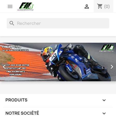
shopping_cart


(0)
search


PRODUITS

NOTRE SOCIÉTÉ
