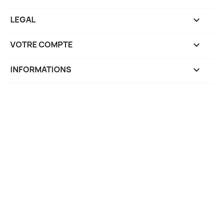
LEGAL

VOTRE COMPTE

INFORMATIONS
keyboard_arrow_down