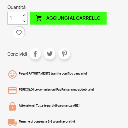
Quantità

AGGIUNGI AL CARRELLO
favorite_border
Condividi
Paga GRATUITAMENTE tramite bonifico bancario!
PERICOLO! Le commissioni PayPal saranno addebitate!
Attenzione! Tutte le parti di gara senza ABE!
Termine di consegna 5-8 giorni lavorativi