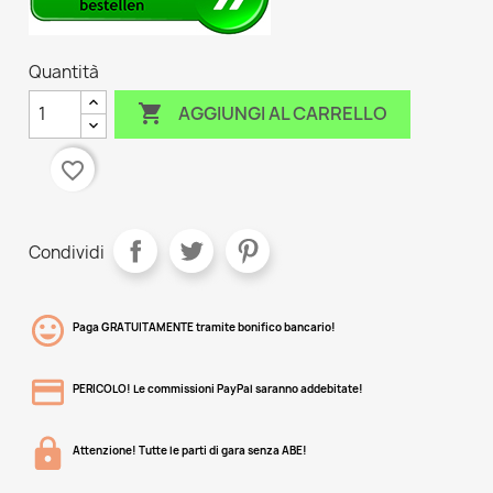
Quantità

AGGIUNGI AL CARRELLO
favorite_border
Condividi
Paga GRATUITAMENTE tramite bonifico bancario!
PERICOLO! Le commissioni PayPal saranno addebitate!
Attenzione! Tutte le parti di gara senza ABE!