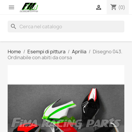
shopping_cart


(0)
search
Home
Esempi di pittura
Aprilia
Disegno 043.
Ordinabile con abiti da corsa