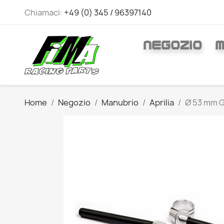
Chiamaci:
+49 (0) 345 / 96397140
NEGOZIO
M
Home
Negozio
Manubrio
Aprilia
Ø 53 mm G