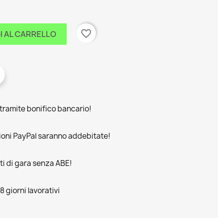
favorite_border
I AL CARRELLO
amite bonifico bancario!
oni PayPal saranno addebitate!
rti di gara senza ABE!
 giorni lavorativi