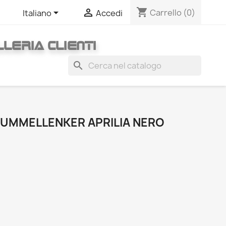
shopping_cart


Carrello
(0)
Italiano
Accedi
LERIA CLIENTI
search
TUMMELLENKER APRILIA NERO