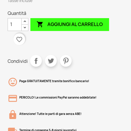
Tasse incluse
Quantità

AGGIUNGI AL CARRELLO
favorite_border
Condividi
Paga GRATUITAMENTE tramite bonifico bancario!
PERICOLO! Le commissioni PayPal saranno addebitate!
Attenzione! Tutte le parti di gara senza ABE!
Termine di consegna 5-8 giorni lavorativi