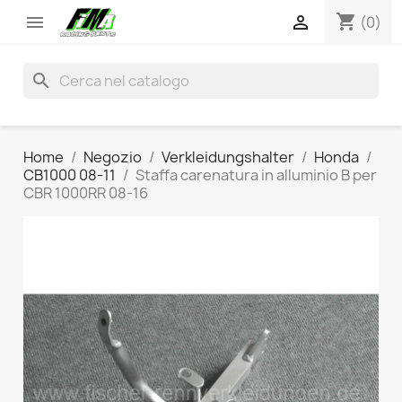
shopping_cart


(0)
search
Home
Negozio
Verkleidungshalter
Honda
CB1000 08-11
Staffa carenatura in alluminio B per
CBR 1000RR 08-16