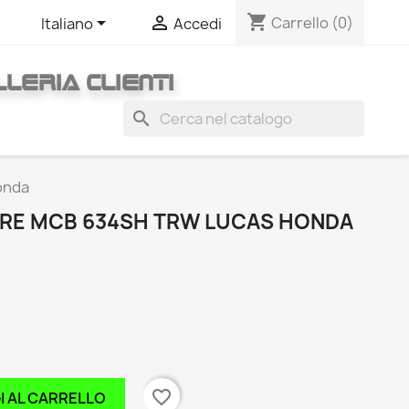
shopping_cart


Carrello
(0)
Italiano
Accedi
LERIA CLIENTI
search
onda
RE MCB 634SH TRW LUCAS HONDA
favorite_border
I AL CARRELLO