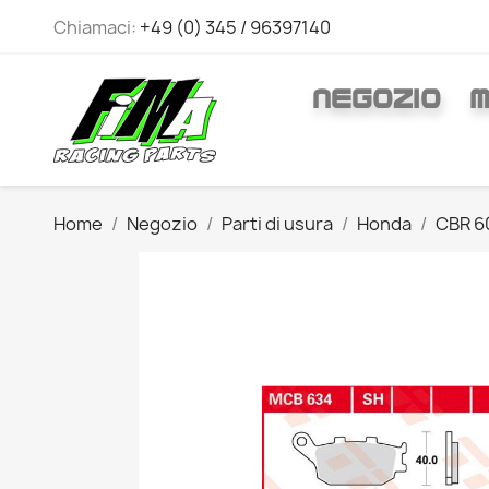
Chiamaci:
+49 (0) 345 / 96397140
NEGOZIO
M
Home
Negozio
Parti di usura
Honda
CBR 6