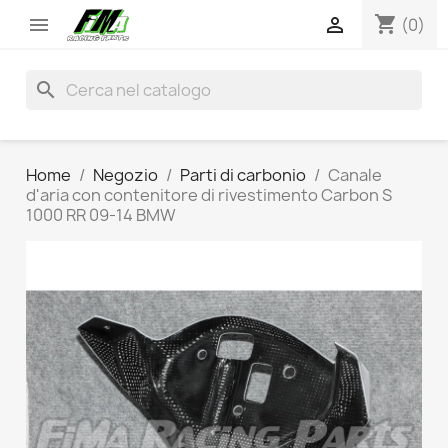
shopping_cart


(0)
search
Home
Negozio
Parti di carbonio
Canale
d'aria con contenitore di rivestimento Carbon S
1000 RR 09-14 BMW