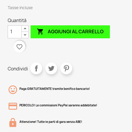
Tasse incluse
Quantità

AGGIUNGI AL CARRELLO
favorite_border
Condividi
Paga GRATUITAMENTE tramite bonifico bancario!
PERICOLO! Le commissioni PayPal saranno addebitate!
Attenzione! Tutte le parti di gara senza ABE!