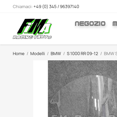
Chiamaci:
+49 (0) 345 / 96397140
NEGOZIO
M
Home
Modelli
BMW
S 1000 RR 09-12
BMW S 