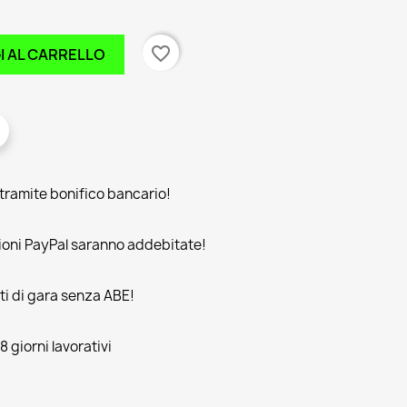
favorite_border
I AL CARRELLO
amite bonifico bancario!
oni PayPal saranno addebitate!
rti di gara senza ABE!
 giorni lavorativi