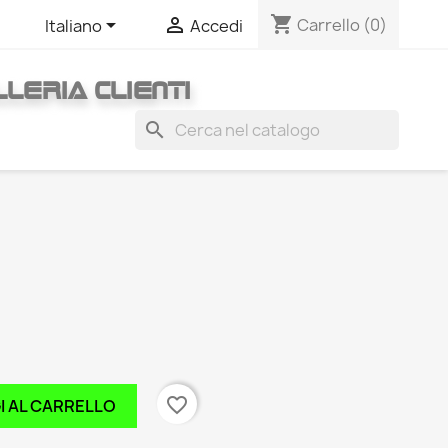
shopping_cart


Carrello
(0)
Italiano
Accedi
LERIA CLIENTI
search
favorite_border
I AL CARRELLO