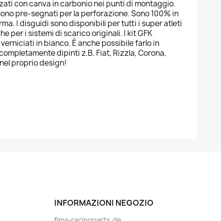
zati con canva in carbonio nei punti di montaggio.
o sono pre-segnati per la perforazione. Sono 100% in
ma. I disguidi sono disponibili per tutti i super atleti
e per i sistemi di scarico originali. I kit GFK
rniciati in bianco. È anche possibile farlo in
completamente dipinti z.B. Fiat, Rizzla, Corona,
nel proprio design!
INFORMAZIONI NEGOZIO
fima-racingparts.de