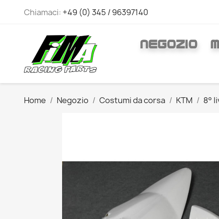
Chiamaci:
+49 (0) 345 / 96397140
NEGOZIO
M
Home
Negozio
Costumi da corsa
KTM
8° l