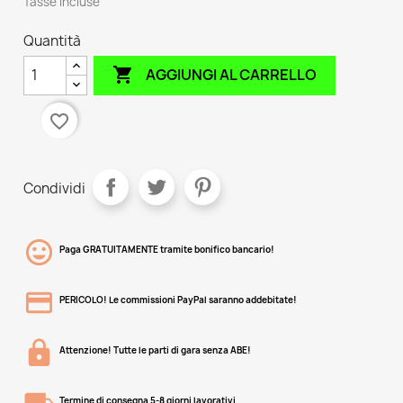
Tasse incluse
Quantità

AGGIUNGI AL CARRELLO
favorite_border
Condividi
Paga GRATUITAMENTE tramite bonifico bancario!
PERICOLO! Le commissioni PayPal saranno addebitate!
Attenzione! Tutte le parti di gara senza ABE!
Termine di consegna 5-8 giorni lavorativi