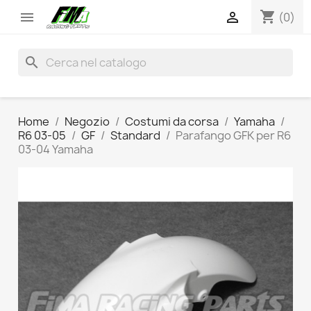
shopping_cart


(0)
search
Home
Negozio
Costumi da corsa
Yamaha
R6 03-05
GF
Standard
Parafango GFK per R6
03-04 Yamaha