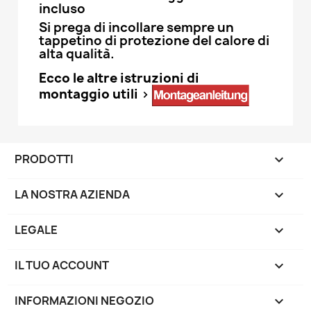
incluso
Si prega di incollare sempre un
tappetino di protezione del calore di
alta qualità.
Ecco le altre istruzioni di
montaggio utili >
PRODOTTI

LA NOSTRA AZIENDA

LEGALE

IL TUO ACCOUNT

INFORMAZIONI NEGOZIO
keyboard_arrow_down