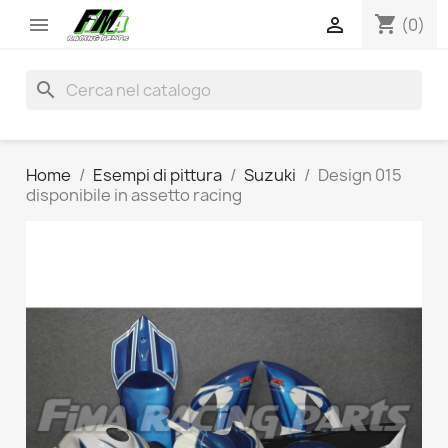
shopping_cart


(0)
search
Home
Esempi di pittura
Suzuki
Design 015
disponibile in assetto racing