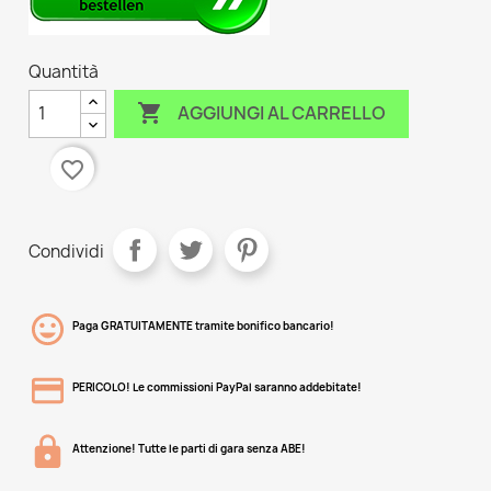
Quantità

AGGIUNGI AL CARRELLO
favorite_border
Condividi
Paga GRATUITAMENTE tramite bonifico bancario!
PERICOLO! Le commissioni PayPal saranno addebitate!
Attenzione! Tutte le parti di gara senza ABE!