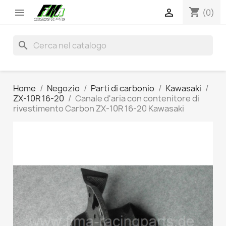
shopping_cart


(0)
search
Home
Negozio
Parti di carbonio
Kawasaki
ZX-10R 16-20
Canale d'aria con contenitore di
rivestimento Carbon ZX-10R 16-20 Kawasaki