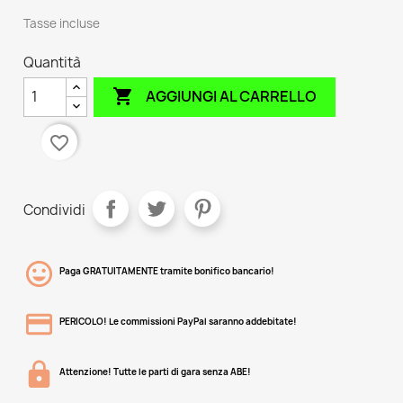
Tasse incluse
Quantità

AGGIUNGI AL CARRELLO
favorite_border
Condividi
Paga GRATUITAMENTE tramite bonifico bancario!
PERICOLO! Le commissioni PayPal saranno addebitate!
Attenzione! Tutte le parti di gara senza ABE!