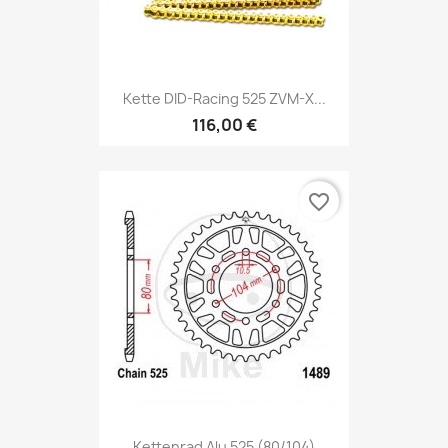
Kette DID-Racing 525 ZVM-X...
116,00 €
favorite_border
Kettenrad Alu 525 (80/104)