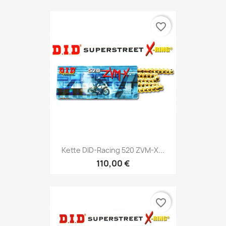
favorite_border
Kette DID-Racing 520 ZVM-X...
110,00 €
favorite_border