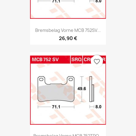
Bremsbelag Vorne MCB 752SV...
26,90 €
favorite_border
Bremsbelag Vorne MCB 752TRQ...