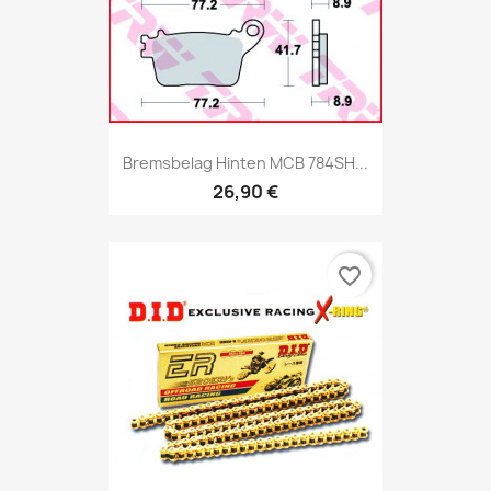
Bremsbelag Hinten MCB 784SH...
26,90 €
favorite_border