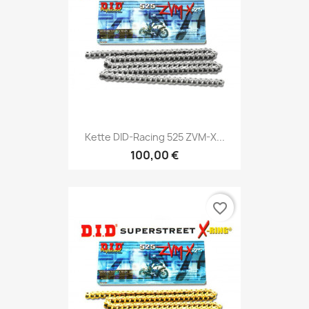
Kette DID-Racing 525 ZVM-X...
100,00 €
favorite_border