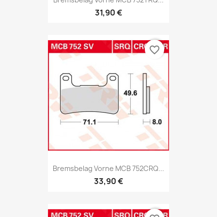
31,90 €
favorite_border
Bremsbelag Vorne MCB 752CRQ...
33,90 €