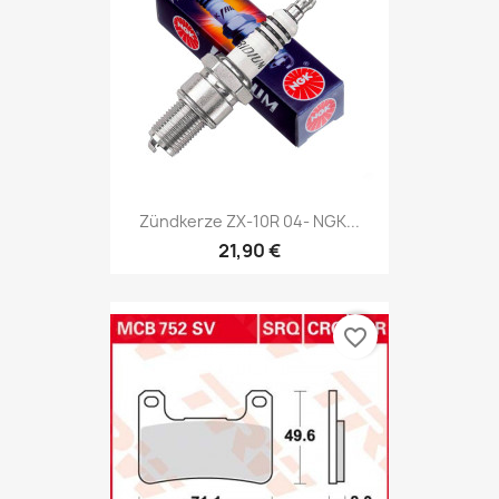
Zündkerze ZX-10R 04- NGK...
21,90 €
favorite_border