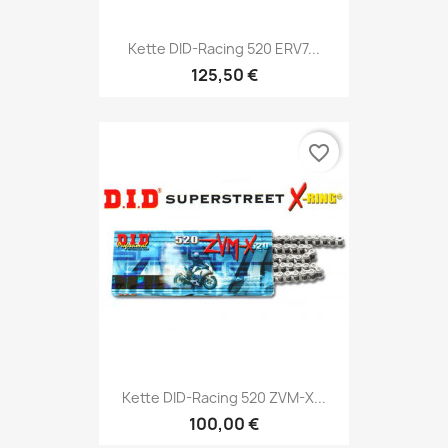
Kette DID-Racing 520 ERV7...
125,50 €
favorite_border
Kette DID-Racing 520 ZVM-X...
100,00 €