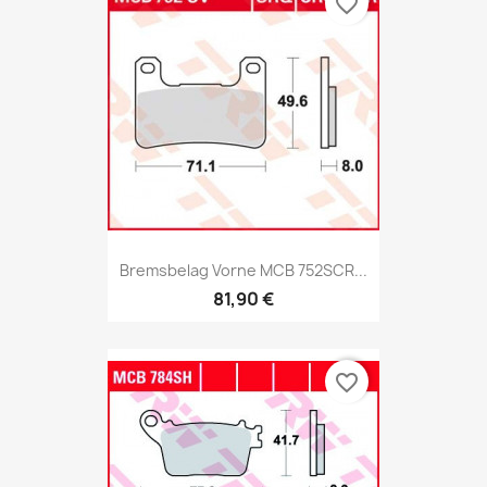
favorite_border
Bremsbelag Vorne MCB 752SCR...
81,90 €
favorite_border