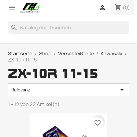
shopping_cart


(0)
search
Startseite
Shop
Verschleißteile
Kawasaki
ZX-10R 11-15
ZX-10R 11-15

Relevanz
1 - 12 von 22 Artikel(n)
favorite_border