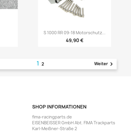
Vorschau

S 1000 RR 09-18 Motorschutz...
49,90 €
1

Weiter
2
SHOP INFORMATIONEN
fima-racingparts.de
EISENBEISSER GmbH Abt. FIMA Trackparts
Karl-Meißner-Straße 2