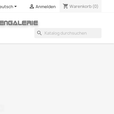
shopping_cart


Warenkorb
(0)
eutsch
Anmelden
ENGALERIE
search