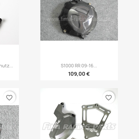
Vorschau

utz...
S1000 RR 09-16...
109,00 €
favorite_border
favorite_border