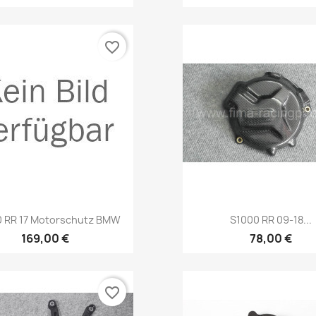
favorite_border
Vorschau
Vorschau


0 RR 17 Motorschutz BMW
S1000 RR 09-18...
169,00 €
78,00 €
favorite_border