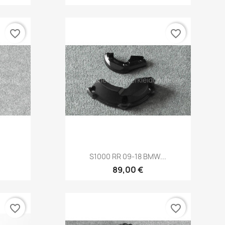
favorite_border
favorite_border
Vorschau

S1000 RR 09-18 BMW...
89,00 €
favorite_border
favorite_border