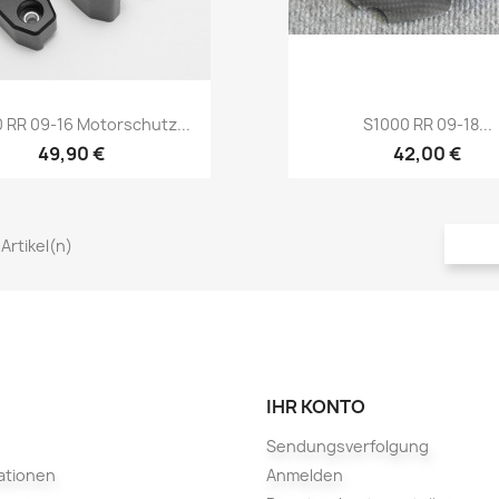
Vorschau
Vorschau


0 RR 09-16 Motorschutz...
S1000 RR 09-18...
49,90 €
42,00 €
 Artikel(n)
IHR KONTO
Sendungsverfolgung
ationen
Anmelden