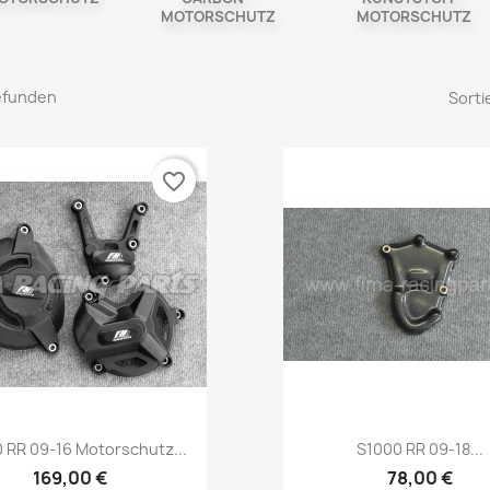
MOTORSCHUTZ
MOTORSCHUTZ
gefunden
Sorti
favorite_border
Vorschau
Vorschau


0 RR 09-16 Motorschutz...
S1000 RR 09-18...
169,00 €
78,00 €