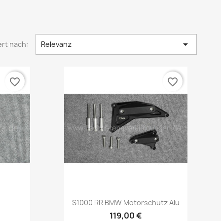

ert nach:
Relevanz
favorite_border
favorite_border
Vorschau

S1000 RR BMW Motorschutz Alu
119,00 €