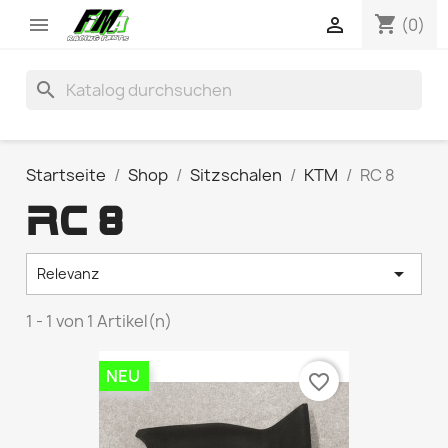
shopping_cart


(0)
search
Startseite
Shop
Sitzschalen
KTM
RC 8
RC 8

Relevanz
1 - 1 von 1 Artikel(n)
NEU
favorite_border