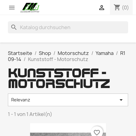
shopping_cart


(0)
search
Startseite
Shop
Motorschutz
Yamaha
R1
09-14
Kunststoff - Motorschutz
KUNSTSTOFF -
MOTORSCHUTZ

Relevanz
1 - 1 von 1 Artikel(n)
favorite_border