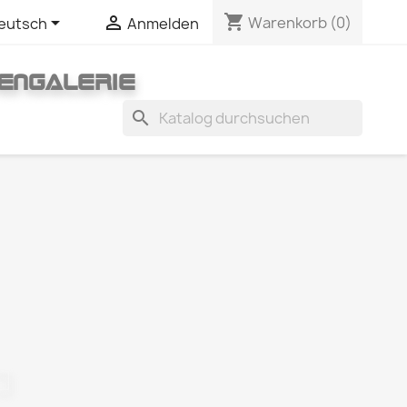
shopping_cart


Warenkorb
(0)
eutsch
Anmelden
ENGALERIE
search