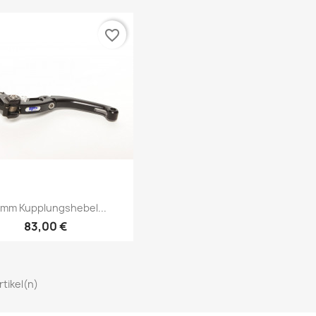
favorite_border
Vorschau

0mm Kupplungshebel...
83,00 €
rtikel(n)