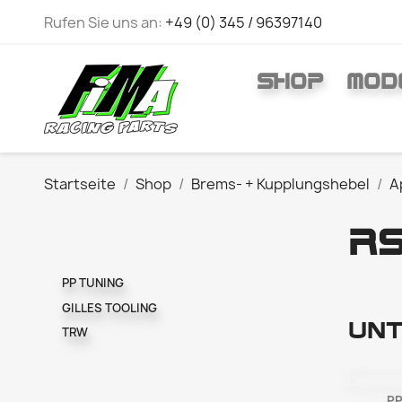
Rufen Sie uns an:
+49 (0) 345 / 96397140
SHOP
MOD
Startseite
Shop
Brems- + Kupplungshebel
Ap
RS
PP TUNING
GILLES TOOLING
Unt
TRW
PP