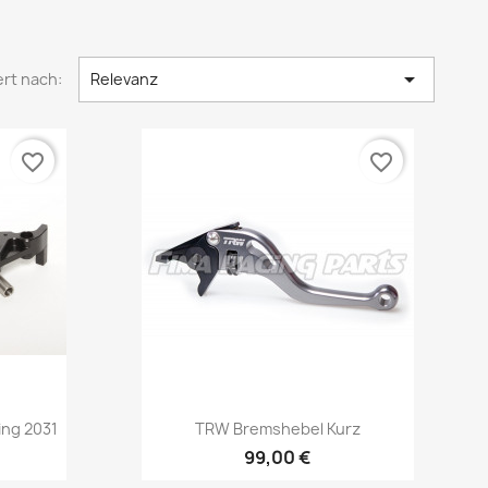

ert nach:
Relevanz
favorite_border
favorite_border
Vorschau

ng 2031
TRW Bremshebel Kurz
99,00 €