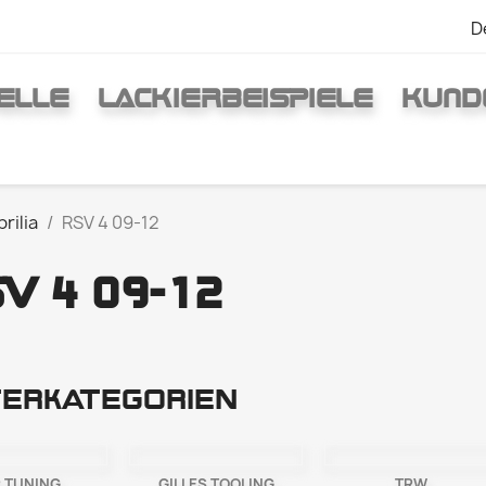
D
ELLE
LACKIERBEISPIELE
KUND
rilia
RSV 4 09-12
V 4 09-12
erkategorien
 TUNING
GILLES TOOLING
TRW