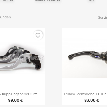
efunden
Sorti
favorite_border
Vorschau
Vorschau


 Kupplungshebel Kurz
170mm Bremshebel PPTuni
99,00 €
83,00 €