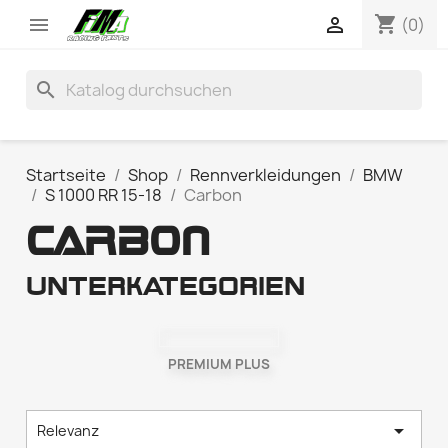
shopping_cart


(0)
search
Startseite
Shop
Rennverkleidungen
BMW
S 1000 RR 15-18
Carbon
CARBON
Unterkategorien
PREMIUM PLUS

Relevanz