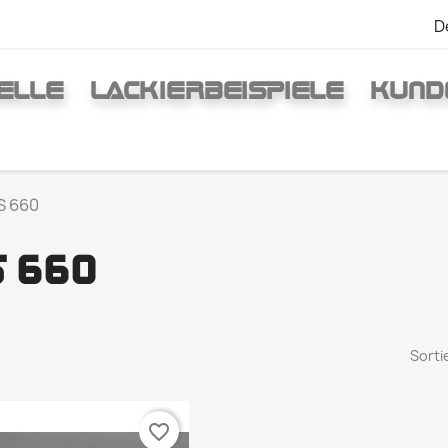
D
ELLE
LACKIERBEISPIELE
KUND
S 660
 660
Sorti
favorite_border