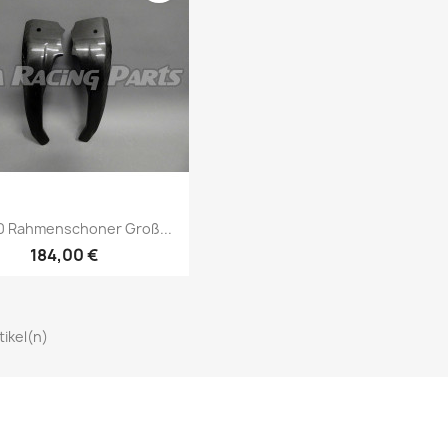
Vorschau

0 Rahmenschoner Groß...
184,00 €
rtikel(n)