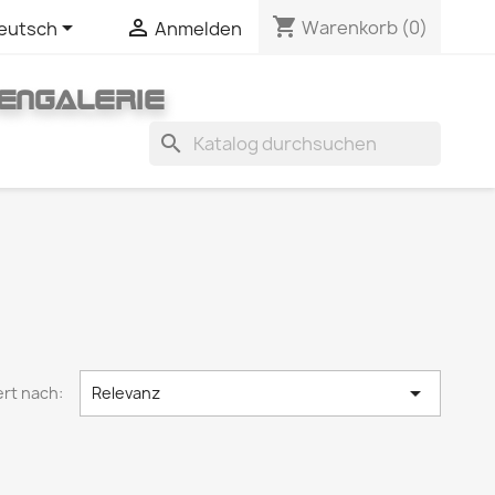
shopping_cart


Warenkorb
(0)
eutsch
Anmelden
ENGALERIE
search

ert nach:
Relevanz