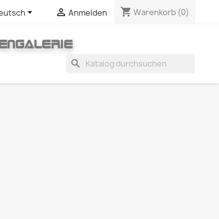
shopping_cart


Warenkorb
(0)
eutsch
Anmelden
ENGALERIE
search