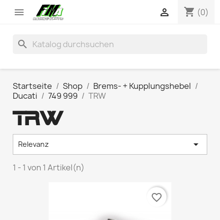
shopping_cart


(0)
search
Startseite
Shop
Brems- + Kupplungshebel
Ducati
749 999
TRW
TRW

Relevanz
1 - 1 von 1 Artikel(n)
favorite_border