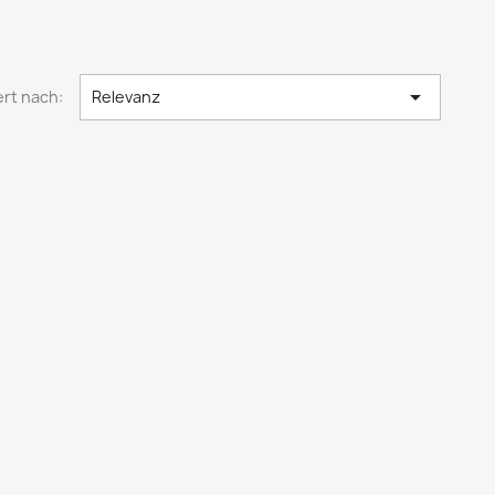

ert nach:
Relevanz