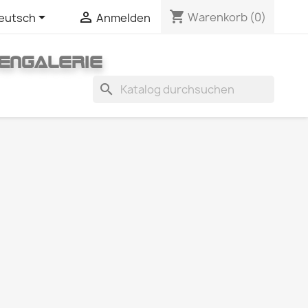
shopping_cart


Warenkorb
(0)
eutsch
Anmelden
ENGALERIE
search