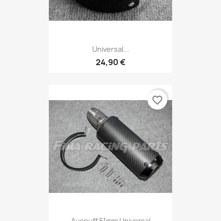
Universal...
24,90 €
favorite_border
Auspuff 51mm Universal