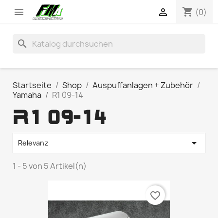
shopping_cart


(0)
search
Startseite
Shop
Auspuffanlagen + Zubehör
Yamaha
R1 09-14
R1 09-14

Relevanz
1 - 5 von 5 Artikel(n)
favorite_border