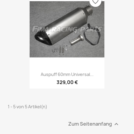
favorite_border
Auspuff 60mm Universal...
329,00 €
1 - 5 von 5 Artikel(n)
Zum Seitenanfang
