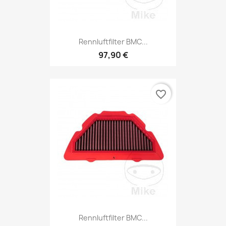
Rennluftfilter BMC...
97,90 €
favorite_border
Rennluftfilter BMC...