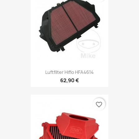
Luftfilter Hiflo HFA4614
62,90 €
favorite_border