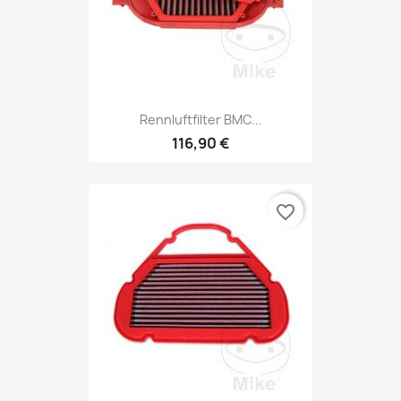
Rennluftfilter BMC...
116,90 €
favorite_border