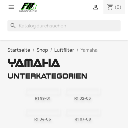
shopping_cart


(0)
search
Startseite
Shop
Luftfilter
Yamaha
YAMAHA
Unterkategorien
R1 99-01
R1 02-03
R1 04-06
R1 07-08