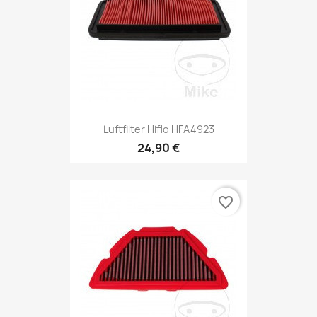
Luftfilter Hiflo HFA4923
24,90 €
favorite_border