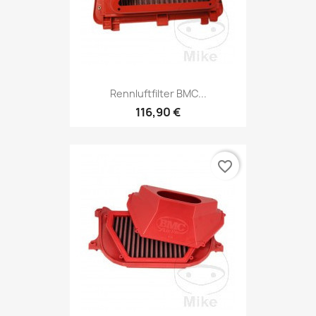
Rennluftfilter BMC...
116,90 €
favorite_border