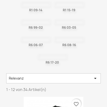
R1 09-14
R1 15-19
R6 99-02
R6 03-05
R6 06-07
R6 08-16
R6 17-20

Relevanz
1 - 12 von 34 Artikel(n)
favorite_border