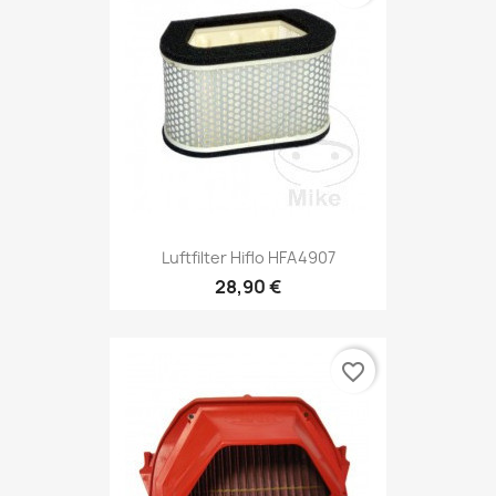
Luftfilter Hiflo HFA4907
28,90 €
favorite_border