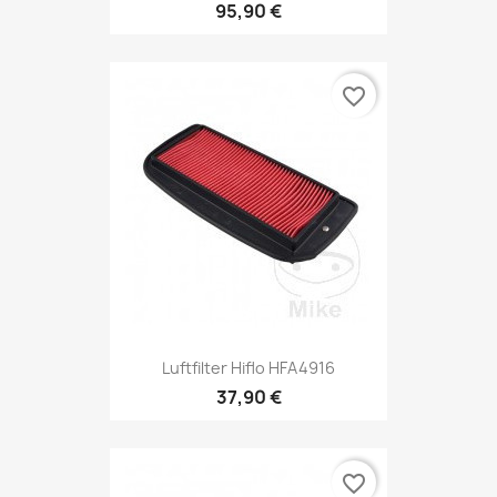
95,90 €
favorite_border
Luftfilter Hiflo HFA4916
37,90 €
favorite_border