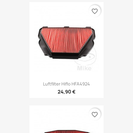
favorite_border
Luftfilter Hiflo HFA4924
24,90 €
favorite_border