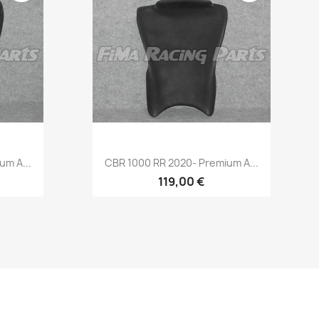
Vorschau

um A...
CBR 1000 RR 2020- Premium A...
119,00 €