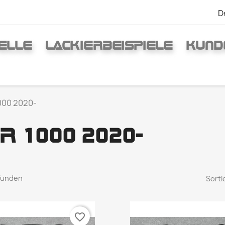
D
ELLE
LACKIERBEISPIELE
KUND
000 2020-
R 1000 2020-
efunden
Sorti
favorite_border