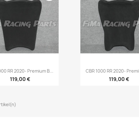
Vorschau
Vorschau


00 RR 2020- Premium B...
CBR 1000 RR 2020- Premi
119,00 €
119,00 €
rtikel(n)