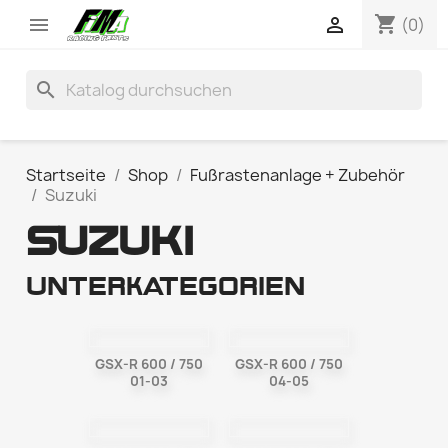
shopping_cart


(0)
search
Startseite
Shop
Fußrastenanlage + Zubehör
Suzuki
SUZUKI
Unterkategorien
GSX-R 600 / 750
GSX-R 600 / 750
01-03
04-05