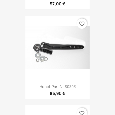
57,00 €
favorite_border
Hebel, Part Nr.S0303
86,90 €
favorite_border