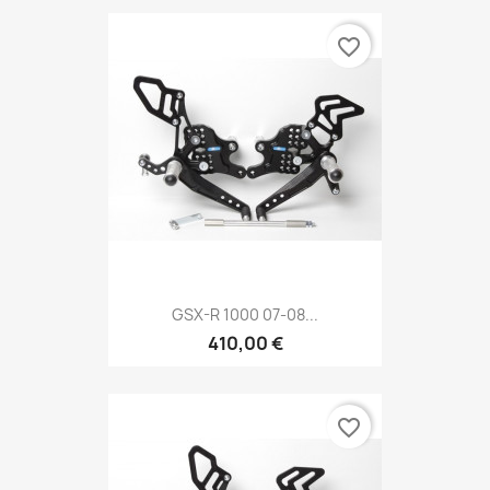
favorite_border
GSX-R 1000 07-08...
410,00 €
favorite_border