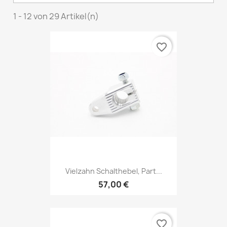
1 - 12 von 29 Artikel(n)
favorite_border
Vielzahn Schalthebel, Part...
57,00 €
favorite_border