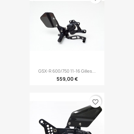
GSX-R 600/750 11-16 Gilles...
559,00 €
favorite_border