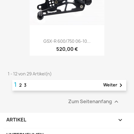
GSX-R 600/750 06-10...
520,00 €
1 - 12 von 29 Artikel(n)
1

Weiter
2
3
Zum Seitenanfang

ARTIKEL
