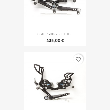
GSX-R600/750 11-16...
435,00 €
favorite_border