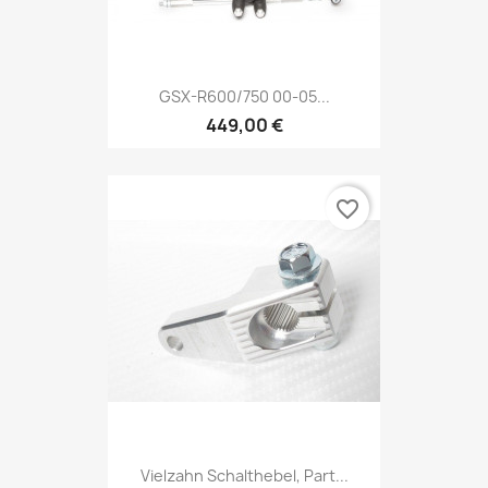
GSX-R600/750 00-05...
449,00 €
favorite_border
Vielzahn Schalthebel, Part...