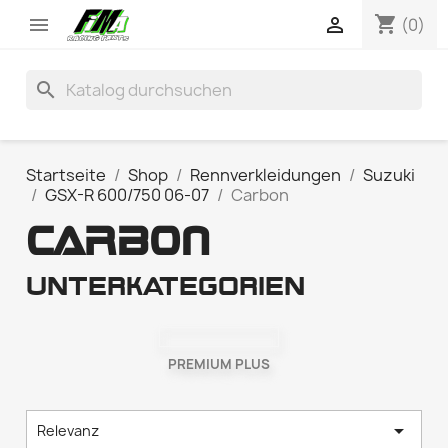
shopping_cart


(0)
search
Startseite
Shop
Rennverkleidungen
Suzuki
GSX-R 600/750 06-07
Carbon
CARBON
Unterkategorien
PREMIUM PLUS

Relevanz