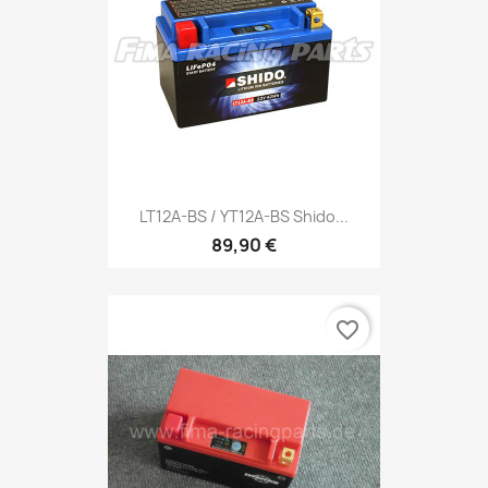
LT12A-BS / YT12A-BS Shido...
89,90 €
favorite_border