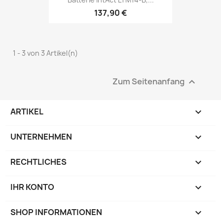
137,90 €
1 - 3 von 3 Artikel(n)
Zum Seitenanfang

ARTIKEL

UNTERNEHMEN

RECHTLICHES

IHR KONTO

SHOP INFORMATIONEN
keyboard_arrow_down