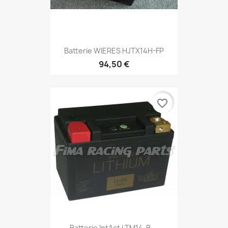
Batterie WIERES HJTX14H-FP
94,50 €
favorite_border
Batterie IntAct LTM14-B,...