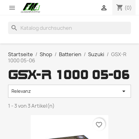
shopping_cart


(0)
search
Startseite
Shop
Batterien
Suzuki
GSX-R
1000 05-06
GSX-R 1000 05-06

Relevanz
1 - 3 von 3 Artikel(n)
favorite_border