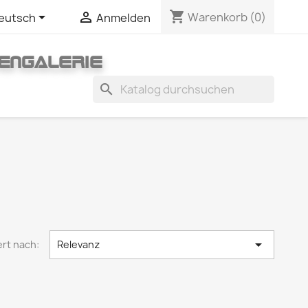
shopping_cart


Warenkorb
(0)
eutsch
Anmelden
ENGALERIE
search

ert nach:
Relevanz