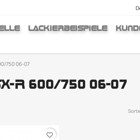
D
ELLE
LACKIERBEISPIELE
KUND
0/750 06-07
X-R 600/750 06-07
Sorti
favorite_border