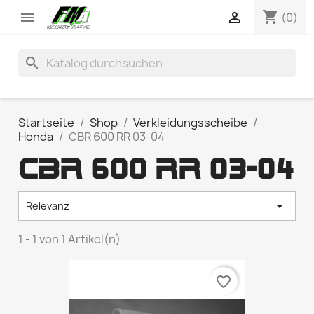
shopping_cart


(0)
search
Startseite
Shop
Verkleidungsscheibe
Honda
CBR 600 RR 03-04
CBR 600 RR 03-04

Relevanz
1 - 1 von 1 Artikel(n)
favorite_border