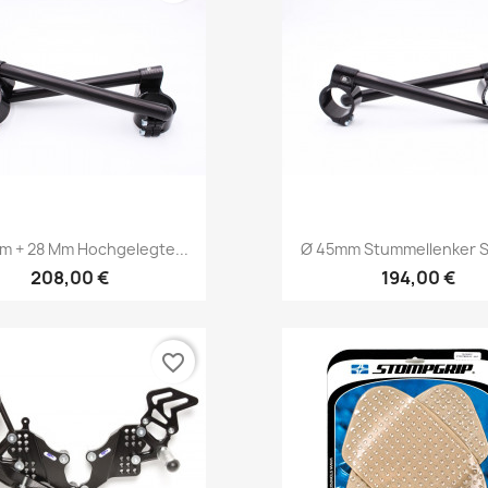
Vorschau
Vorschau


m + 28 Mm Hochgelegte...
Ø 45mm Stummellenker Sp
208,00 €
194,00 €
favorite_border