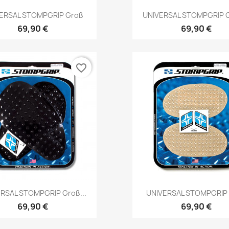
Vorschau
Vorschau


ERSAL STOMPGRIP Groß
UNIVERSAL STOMPGRIP G
69,90 €
69,90 €
favorite_border
Vorschau
Vorschau


RSAL STOMPGRIP Groß...
UNIVERSAL STOMPGRIP 
69,90 €
69,90 €