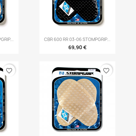
Vorschau

RIP...
CBR 600 RR 03-06 STOMPGRIP...
69,90 €
favorite_border
favorite_border