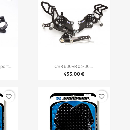
Vorschau

ort...
CBR 600RR 03-06...
435,00 €
favorite_border
favorite_border