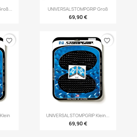
Vorschau

roß...
UNIVERSAL STOMPGRIP Groß
69,90 €
favorite_border
favorite_border
Vorschau

Klein
UNIVERSAL STOMPGRIP Klein...
69,90 €