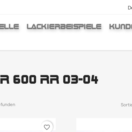
D
ELLE
LACKIERBEISPIELE
KUND
R 600 RR 03-04
gefunden
Sorti
favorite_border