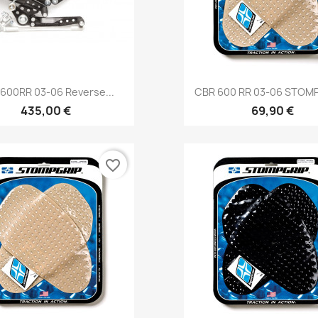
Vorschau
Vorschau


600RR 03-06 Reverse...
CBR 600 RR 03-06 STOMPG
435,00 €
69,90 €
favorite_border