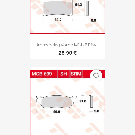
Bremsbelag Vorne MCB 611SV...
26,90 €
favorite_border