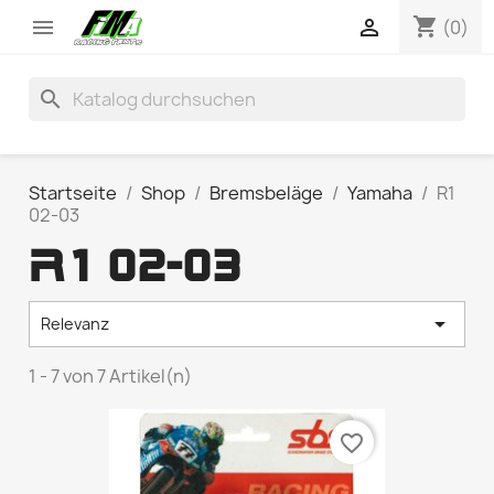
shopping_cart


(0)
search
Startseite
Shop
Bremsbeläge
Yamaha
R1
02-03
R1 02-03

Relevanz
1 - 7 von 7 Artikel(n)
favorite_border