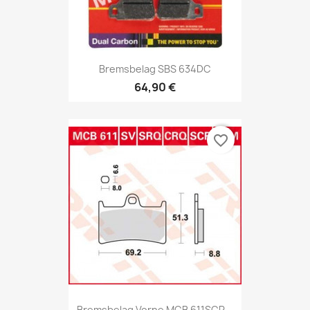
Bremsbelag SBS 634DC
64,90 €
favorite_border
Bremsbelag Vorne MCB 611SCR...