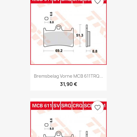
favorite_border
Bremsbelag Vorne MCB 611TRQ...
31,90 €
favorite_border