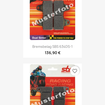
Bremsbelag SBS 634DS-1
136,90 €
favorite_border