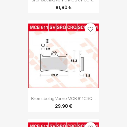
81,90 €
favorite_border
Bremsbelag Vorne MCB 611CRQ...
29,90 €