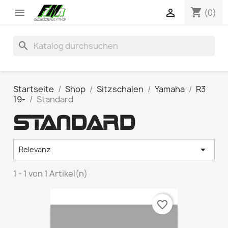
shopping_cart


(0)
search
Startseite
Shop
Sitzschalen
Yamaha
R3
19-
Standard
STANDARD

Relevanz
1 - 1 von 1 Artikel(n)
favorite_border