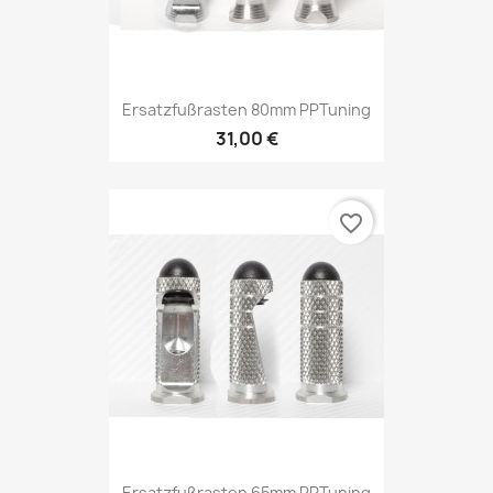
Ersatzfußrasten 80mm PPTuning
31,00 €
favorite_border
Ersatzfußrasten 65mm PPTuning