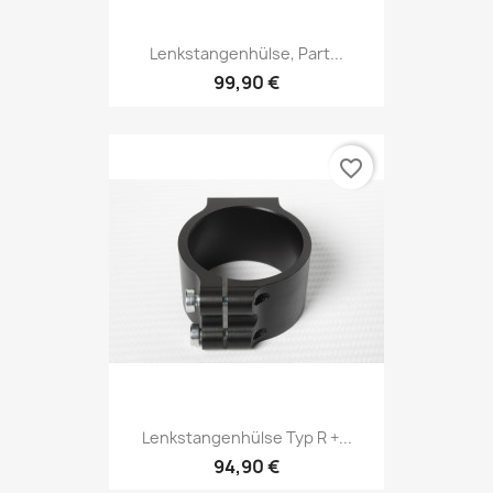
Lenkstangenhülse, Part...
99,90 €
favorite_border
Lenkstangenhülse Typ R +...
94,90 €