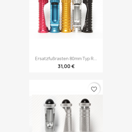
Ersatzfußrasten 80mm Typ R...
31,00 €
favorite_border