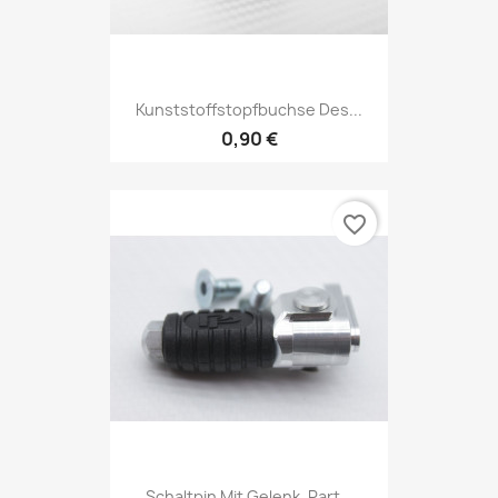
Kunststoffstopfbuchse Des...
0,90 €
favorite_border
Schaltpin Mit Gelenk, Part...