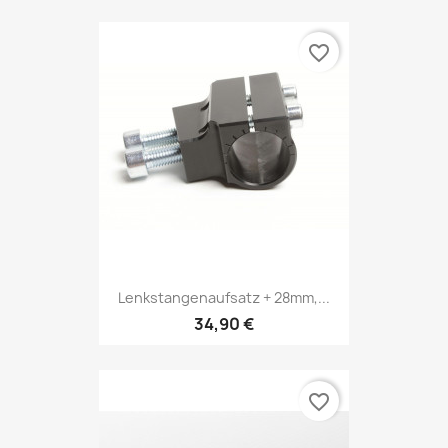
favorite_border
Lenkstangenaufsatz + 28mm,...
34,90 €
favorite_border