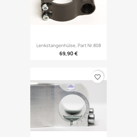
Lenkstangenhülse, Part Nr.808
69,90 €
favorite_border