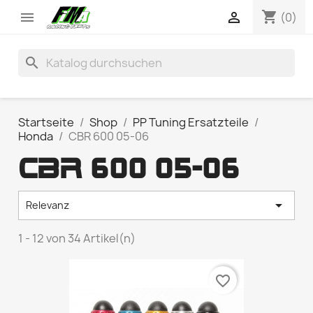
shopping_cart


(0)
search
Startseite
Shop
PP Tuning Ersatzteile
Honda
CBR 600 05-06
CBR 600 05-06

Relevanz
1 - 12 von 34 Artikel(n)
favorite_border