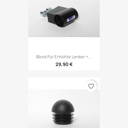
Block Für Erhöhte Lenker +...
29,90 €
favorite_border