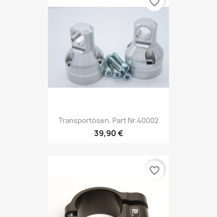
favorite_border
Transportösen, Part Nr.40002
39,90 €
favorite_border