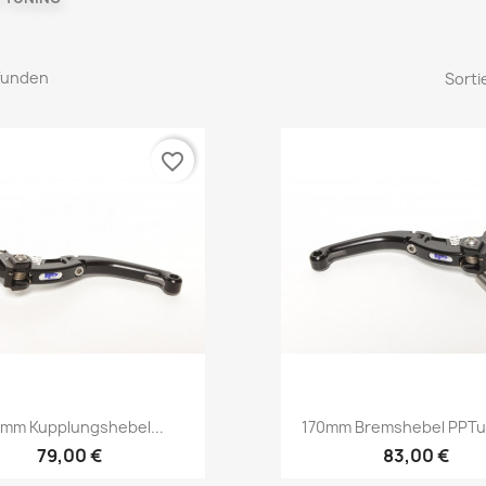
efunden
Sorti
favorite_border
Vorschau
Vorschau


0mm Kupplungshebel...
170mm Bremshebel PPTun
79,00 €
83,00 €