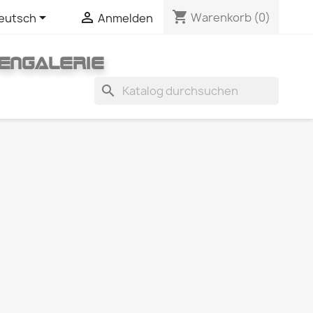
shopping_cart


Warenkorb
(0)
eutsch
Anmelden
ENGALERIE
search