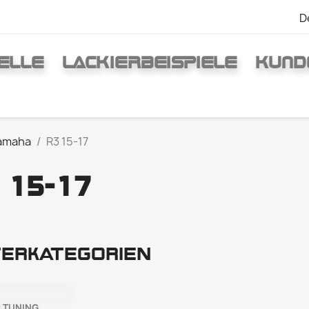
D
ELLE
LACKIERBEISPIELE
KUND
amaha
R3 15-17
 15-17
erkategorien
 TUNING