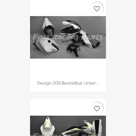
favorite_border
Design 009 Bestellbar Unter...
favorite_border