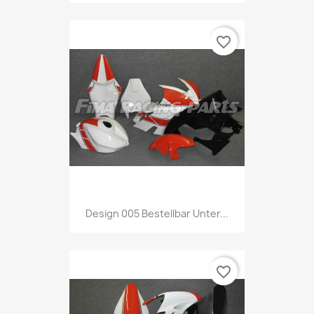
favorite_border
Design 005 Bestellbar Unter...
favorite_border