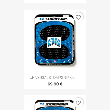
favorite_border
UNIVERSAL STOMPGRIP Klein...
69,90 €
favorite_border