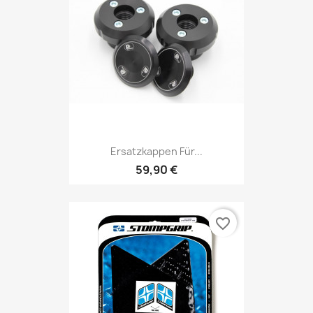
Ersatzkappen Für...
59,90 €
favorite_border