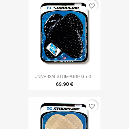
favorite_border
UNIVERSAL STOMPGRIP Groß...
69,90 €
favorite_border