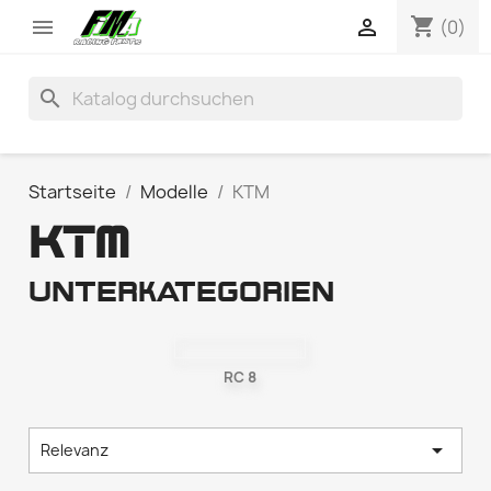
shopping_cart


(0)
search
Startseite
Modelle
KTM
KTM
Unterkategorien
RC 8

Relevanz