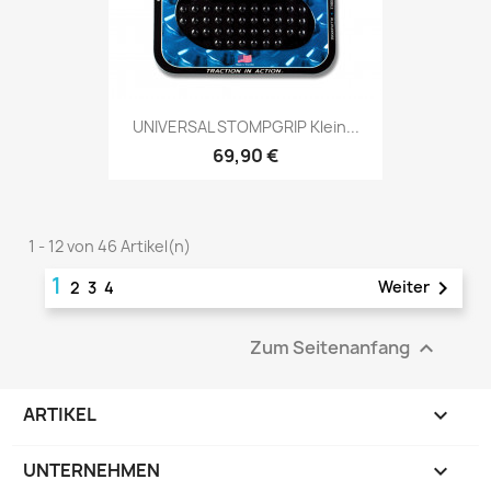
UNIVERSAL STOMPGRIP Klein...
69,90 €
1 - 12 von 46 Artikel(n)
1

Weiter
2
3
4
Zum Seitenanfang

ARTIKEL

UNTERNEHMEN
