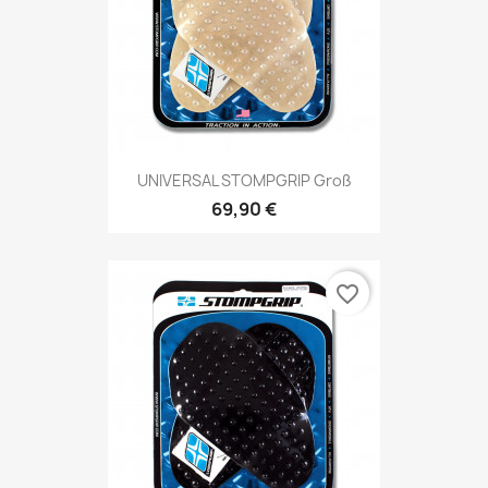
UNIVERSAL STOMPGRIP Groß
69,90 €
favorite_border