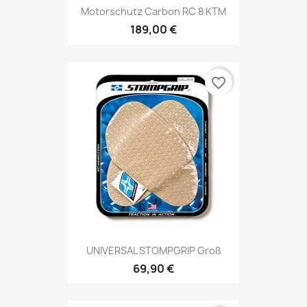
Motorschutz Carbon RC 8 KTM
189,00 €
favorite_border
UNIVERSAL STOMPGRIP Groß
69,90 €