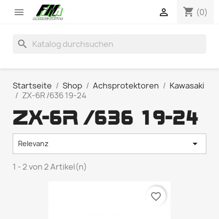
shopping_cart


(0)
search
Startseite
Shop
Achsprotektoren
Kawasaki
ZX-6R /636 19-24
ZX-6R /636 19-24

Relevanz
1 - 2 von 2 Artikel(n)
favorite_border