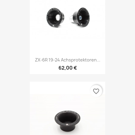
ZX-6R 19-24 Achsprotektoren...
62,00 €
favorite_border