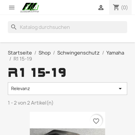
shopping_cart


(0)
search
Startseite
Shop
Schwingenschutz
Yamaha
R1 15-19
R1 15-19

Relevanz
1 - 2 von 2 Artikel(n)
favorite_border