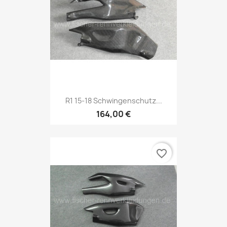
R1 15-18 Schwingenschutz...
164,00 €
favorite_border