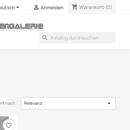
shopping_cart


Warenkorb
(0)
eutsch
Anmelden
ENGALERIE
search

ert nach:
Relevanz
favorite_border