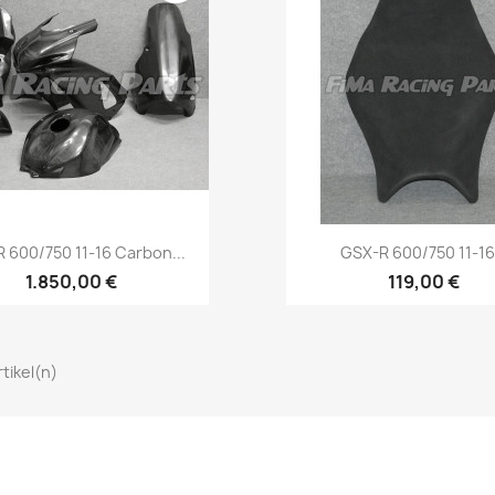
Vorschau
Vorschau


 600/750 11-16 Carbon...
GSX-R 600/750 11-16.
1.850,00 €
119,00 €
rtikel(n)