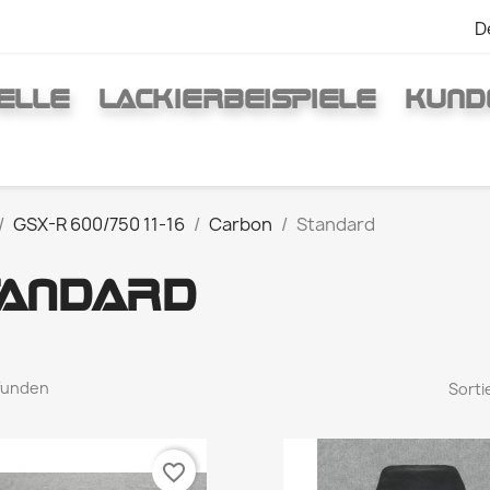
D
ELLE
LACKIERBEISPIELE
KUND
GSX-R 600/750 11-16
Carbon
Standard
ANDARD
efunden
Sorti
favorite_border