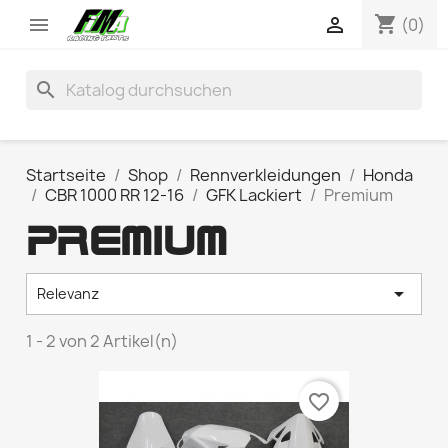
shopping_cart


(0)
search
Startseite
Shop
Rennverkleidungen
Honda
CBR 1000 RR 12-16
GFK Lackiert
Premium
PREMIUM

Relevanz
1 - 2 von 2 Artikel(n)
favorite_border