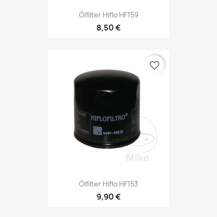
Ölfilter Hiflo HF159
8,50 €
favorite_border
Ölfilter Hiflo HF153
9,90 €