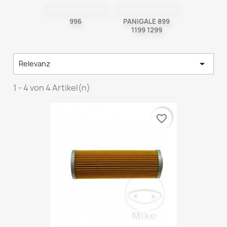
996
PANIGALE 899
1199 1299

Relevanz
1 - 4 von 4 Artikel(n)
favorite_border