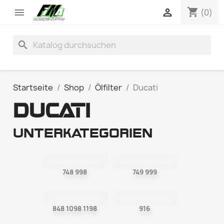
shopping_cart


(0)
search
Startseite
Shop
Ölfilter
Ducati
DUCATI
Unterkategorien
748 998
749 999
848 1098 1198
916