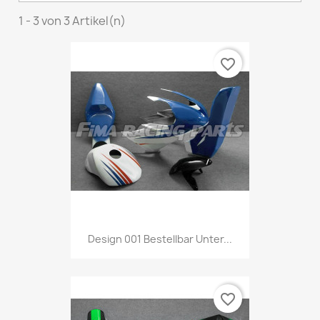
1 - 3 von 3 Artikel(n)
favorite_border
Design 001 Bestellbar Unter...
favorite_border