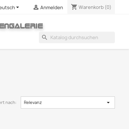
shopping_cart


Warenkorb
(0)
eutsch
Anmelden
ENGALERIE
search

ert nach:
Relevanz