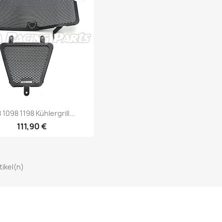
Vorschau

 1098 1198 Kühlergrill...
111,90 €
rtikel(n)