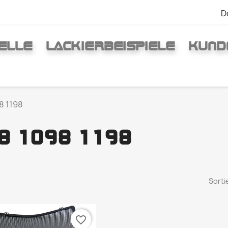
D
ELLE
LACKIERBEISPIELE
KUND
8 1198
8 1098 1198
Sorti
favorite_border