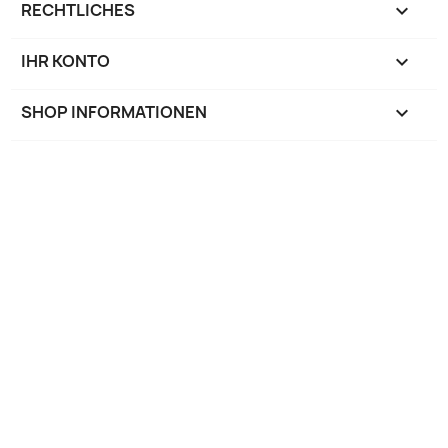
RECHTLICHES

IHR KONTO

SHOP INFORMATIONEN
keyboard_arrow_down