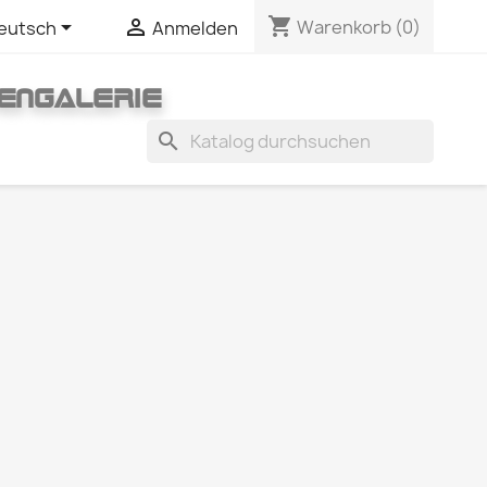
shopping_cart


Warenkorb
(0)
eutsch
Anmelden
ENGALERIE
search