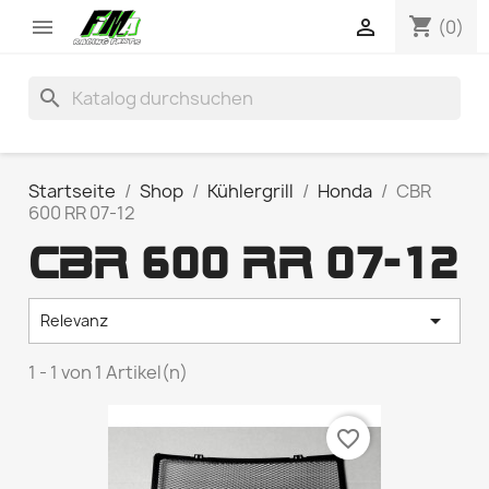
shopping_cart


(0)
search
Startseite
Shop
Kühlergrill
Honda
CBR
600 RR 07-12
CBR 600 RR 07-12

Relevanz
1 - 1 von 1 Artikel(n)
favorite_border