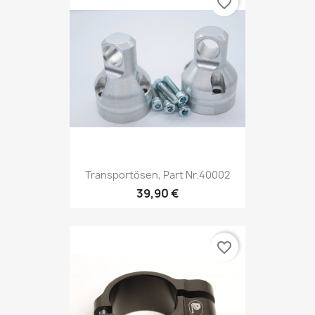
favorite_border
Transportösen, Part Nr.40002
39,90 €
favorite_border