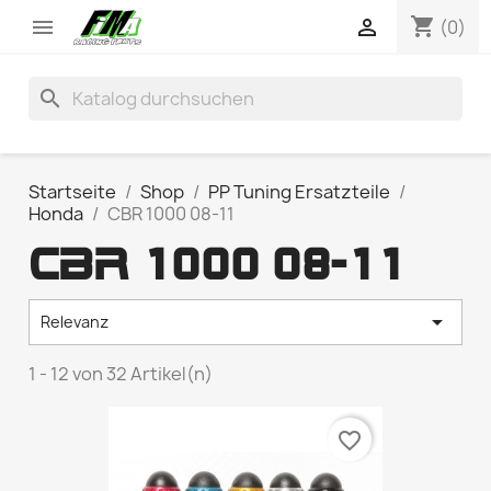
shopping_cart


(0)
search
Startseite
Shop
PP Tuning Ersatzteile
Honda
CBR 1000 08-11
CBR 1000 08-11

Relevanz
1 - 12 von 32 Artikel(n)
favorite_border