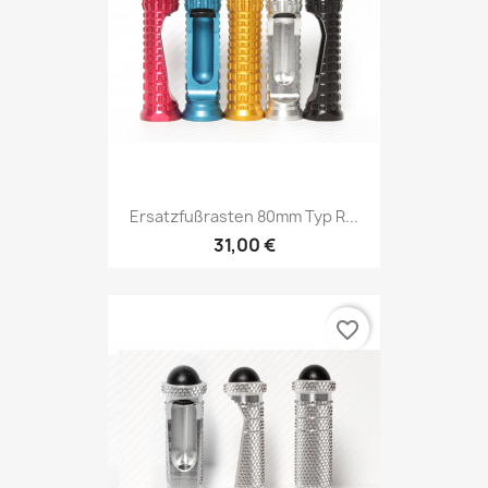
Ersatzfußrasten 80mm Typ R...
31,00 €
favorite_border