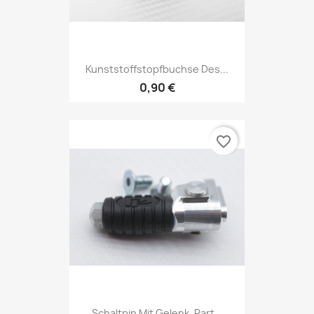
Kunststoffstopfbuchse Des...
0,90 €
favorite_border
Schaltpin Mit Gelenk, Part...