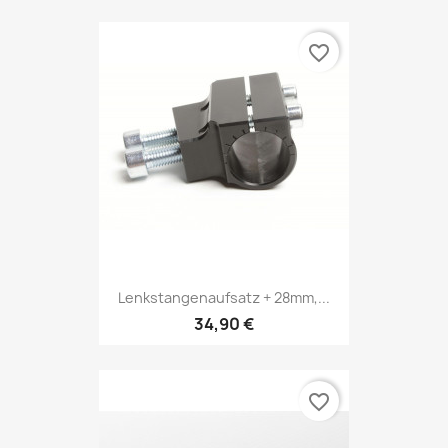
favorite_border
Lenkstangenaufsatz + 28mm,...
34,90 €
favorite_border