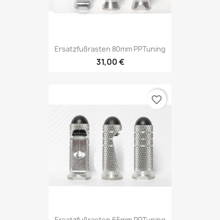
Ersatzfußrasten 80mm PPTuning
31,00 €
favorite_border
Ersatzfußrasten 65mm PPTuning