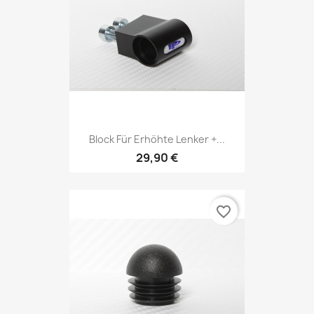
Block Für Erhöhte Lenker +...
29,90 €
favorite_border