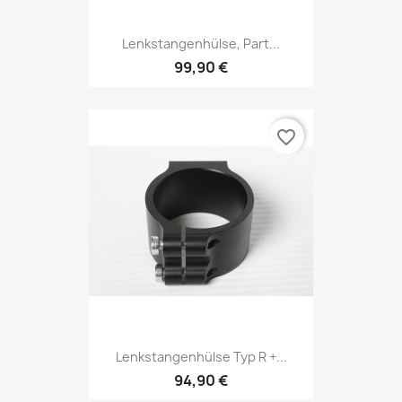
Lenkstangenhülse, Part...
99,90 €
favorite_border
Lenkstangenhülse Typ R +...
94,90 €