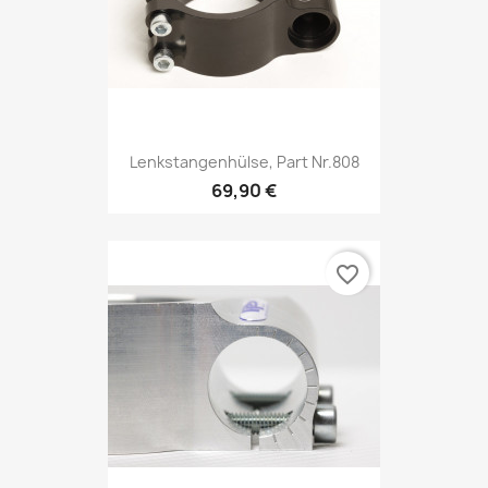
Lenkstangenhülse, Part Nr.808
69,90 €
favorite_border