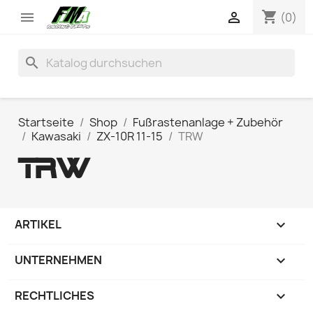
shopping_cart


(0)
search
Startseite
Shop
Fußrastenanlage + Zubehör
Kawasaki
ZX-10R 11-15
TRW
TRW
ARTIKEL

UNTERNEHMEN

RECHTLICHES
