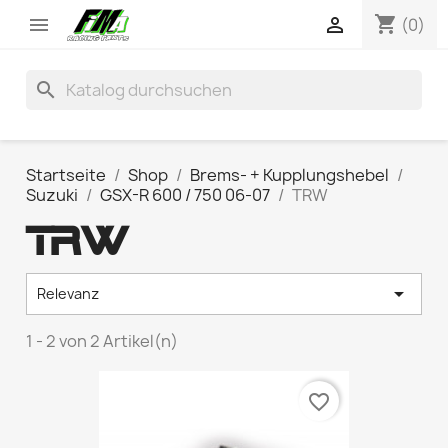
shopping_cart


(0)
search
Startseite
Shop
Brems- + Kupplungshebel
Suzuki
GSX-R 600 / 750 06-07
TRW
TRW

Relevanz
1 - 2 von 2 Artikel(n)
favorite_border